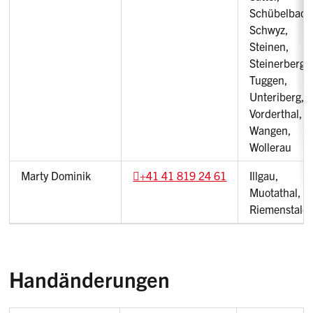
Schübelbach
Schwyz,
Steinen,
Steinerberg,
Tuggen,
Unteriberg,
Vorderthal,
Wangen,
Wollerau
Marty Dominik
+41 41 819 24 61
Illgau,
Muotathal,
Riemenstald
Handänderungen