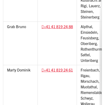
Rigi, Lauerz,
Steinen,
Steinerberg
Grab Bruno
+41 41 819 24 88
Alpthal,
Einsiedeln,
Feusisberg,
Oberiberg,
Rothenthurm,
Sattel,
Unteriberg
Marty Dominik
+41 41 819 24 61
Freienbach,
Illgau,
Morschach,
Muotathal,
Riemenstalden
Schwyz,
Wollerau