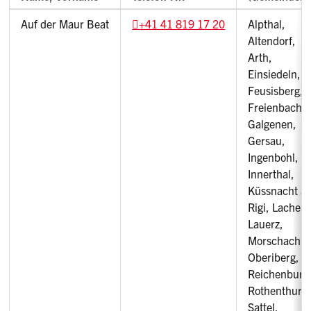
Auf der Maur Beat
+41 41 819 17 20
Alpthal,
Altendorf,
Arth,
Einsiedeln,
Feusisberg,
Freienbach,
Galgenen,
Gersau,
Ingenbohl,
Innerthal,
Küssnacht a
Rigi, Lachen,
Lauerz,
Morschach,
Oberiberg,
Reichenburg
Rothenthurm
Sattel,