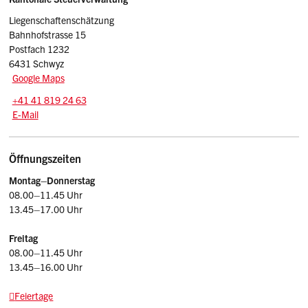
Sidebar
Liegenschaftenschätzung
Bahnhofstrasse 15
Postfach 1232
6431 Schwyz
Google Maps
Tel.:
+41 41 819 24 63
E-Mail: liegscha.stv
@sz.ch
E-Mail
Öffnungszeiten
Montag–Donnerstag
08.00–11.45 Uhr
13.45–17.00 Uhr
Freitag
08.00–11.45 Uhr
13.45–16.00 Uhr
Feiertage