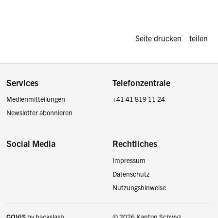
Diese Seite d
Seite drucken
teilen
Footer
Services
Telefonzentrale
Medienmitteilungen
+41 41 819 11 24
Newsletter abonnieren
Social Media
Rechtliches
Impressum
Facebook
Instagram
LinkedIn
Twitter / X
Datenschutz
Nutzungshinweise
GOViS
by
backslash
© 2026 Kanton Schwyz