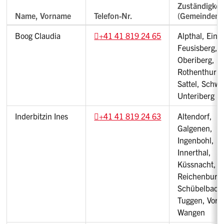
Zuständigkei
Name, Vorname
Telefon-Nr.
(Gemeinden)
Boog Claudia
+41 41 819 24 65
Alpthal, Eins
Feusisberg,
Oberiberg,
Rothenthurm
Sattel, Schwy
Unteriberg
Inderbitzin Ines
+41 41 819 24 63
Altendorf,
Galgenen,
Ingenbohl,
Innerthal,
Küssnacht, L
Reichenburg
Schübelbach
Tuggen, Vorde
Wangen