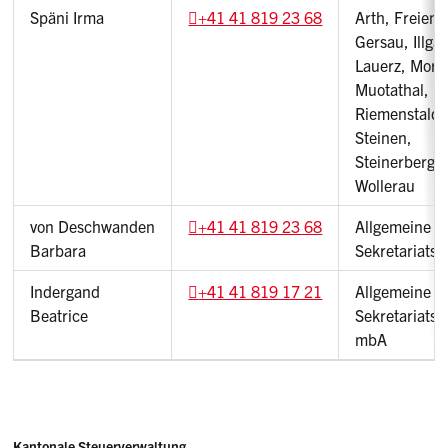
Späni Irma
+41 41 819 23 68
Arth, Freien
Gersau, Illga
Lauerz, Mors
Muotathal,
Riemenstalde
Steinen,
Steinerberg,
Wollerau
von Deschwanden
+41 41 819 23 68
Allgemeine
Barbara
Sekretariatsa
Indergand
+41 41 819 17 21
Allgemeine
Beatrice
Sekretariatsa
mbA
Adresse
Kantonale Steuerverwaltung