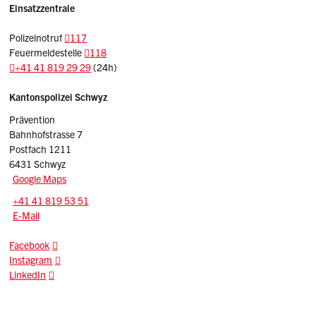
Einsatzzentrale
Polizeinotruf
117
Feuermeldestelle
118
+41 41 819 29 29
(24h)
Sidebar
Adresse
Kantonspolizei Schwyz
Prävention
Bahnhofstrasse 7
Postfach 1211
6431 Schwyz
Google Maps
Tel.:
+41 41 819 53 51
E-Mail: praevention.kapo
@sz.ch
E-Mail
Facebook
Instagram
LinkedIn