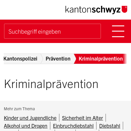
Navigieren im Kanton Sch
Schnellnavigation
Hauptn
Suche starten
Suchbegriff
Breadcrumb
Kantonspolizei
Prävention
Kriminalprävention
Kriminalprävention
Subnavigation:
Mehr zum Thema
Kinder und Jugendliche
Sicherheit im Alter
Alkohol und Drogen
Einbruchdiebstahl
Diebstahl