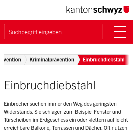
Navigieren im Kanton Sch
Schnellnavigation
Hauptn
Suche starten
Suchbegriff
Breadcrumb
rävention
Kriminalprävention
Einbruchdiebstahl
Einbruchdiebstahl
Einbrecher suchen immer den Weg des geringsten
Widerstands. Sie schlagen zum Beispiel Fenster und
Türscheiben im Erdgeschoss ein oder klettern auf leicht
erreichbare Balkone, Terrassen und Dächer. Oft nutzen