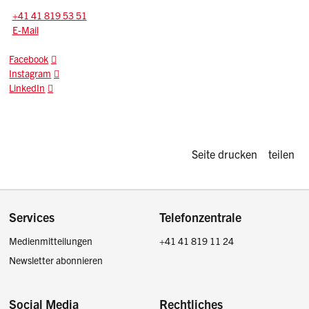
Tel.:
+41 41 819 53 51
E-Mail: praevention.kapo
@sz.ch
E-Mail
Facebook
Instagram
LinkedIn
Diese Seite d
Seite drucken
teilen
Footer
Services
Telefonzentrale
Medienmitteilungen
+41 41 819 11 24
Newsletter abonnieren
Social Media
Rechtliches