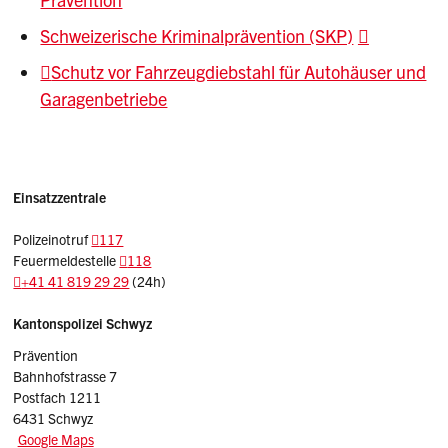
Schweizerische Kriminalprävention (SKP)
Schutz vor Fahrzeugdiebstahl für Autohäuser und
Garagenbetriebe
Einsatzzentrale
Polizeinotruf
117
Feuermeldestelle
118
+41 41 819 29 29
(24h)
Sidebar
Adresse
Kantonspolizei Schwyz
Prävention
Bahnhofstrasse 7
Postfach 1211
6431 Schwyz
Google Maps