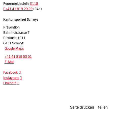
Feuermeldestelle
118
+41 41 819 29 29
(24h)
Sidebar
Adresse
Kantonspolizei Schwyz
Prävention
Bahnhofstrasse 7
Postfach 1211
6431 Schwyz
Google Maps
Tel.:
+41 41 819 53 51
E-Mail: praevention.kapo
@sz.ch
E-Mail
Facebook
Instagram
LinkedIn
Diese Seite d
Seite drucken
teilen