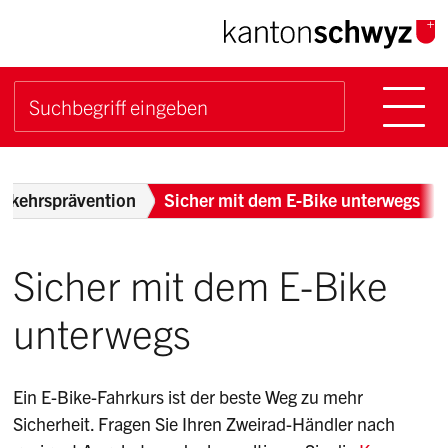
Navigieren im Kanton Sch
Schnellnavigation
Hauptn
Suche starten
Suchbegriff
Breadcrumb
erkehrsprävention
Sicher mit dem E-Bike unterwegs
Sicher mit dem E-Bike
unterwegs
Ein E-Bike-Fahrkurs ist der beste Weg zu mehr
Sicherheit. Fragen Sie Ihren Zweirad-Händler nach