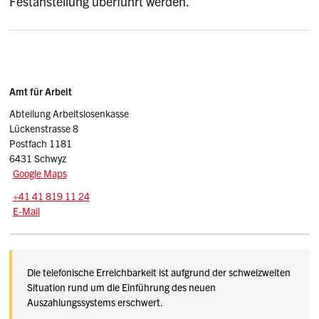
Festanstellung überführt werden.
Sidebar
Adresse
Amt für Arbeit
Abteilung Arbeitslosenkasse
Lückenstrasse 8
Postfach 1181
6431 Schwyz
Google Maps
Tel.:
+41 41 819 11 24
E-Mail: alk.vd
@sz.ch
E-Mail
Beschreibung Amt für Arbeit Abteilung Arbeitslosenkasse
Die telefonische Erreichbarkeit ist aufgrund der schweizweiten
Situation rund um die Einführung des neuen
Auszahlungssystems erschwert.