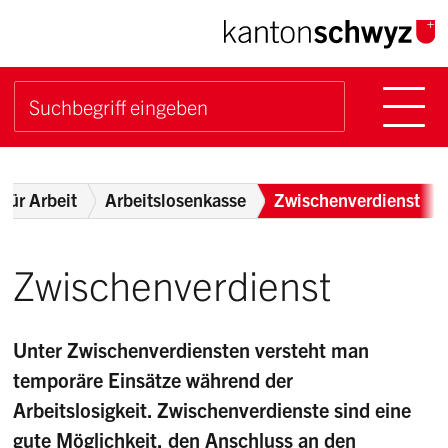
Navigieren im Kanton Sch
Schnellnavigation
Hauptn
Suche starten
Suchbegriff
Breadcrumb
für Arbeit
Arbeitslosenkasse
Zwischenverdienst
Zwischenverdienst
Unter Zwischenverdiensten versteht man
temporäre Einsätze während der
Arbeitslosigkeit. Zwischenverdienste sind eine
gute Möglichkeit, den Anschluss an den