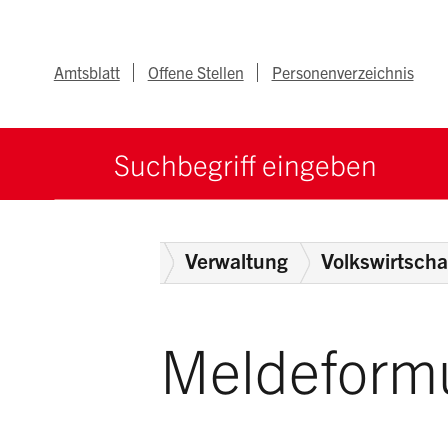
Navigieren im Ka
Schnellnavigation
Metanav
Amtsblatt
Offene Stellen
Personenverzeichnis
Suche starten
Suchbegriff
Home
Behörden
Verwaltung
Volkswirtsch
Meldeformu