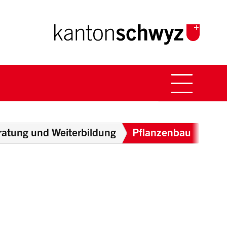
Hauptna
Breadcrumb
ratung und Weiterbildung
Pflanzenbau