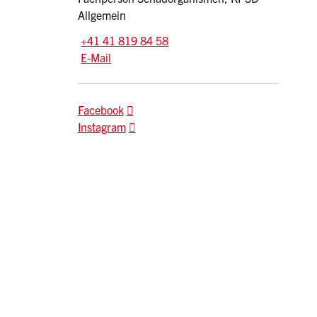
Allgemein
Tel.:
+41 41 819 84 58
E-Mail: lara.wyser
@sz.ch
E-Mail
Facebook
Instagram