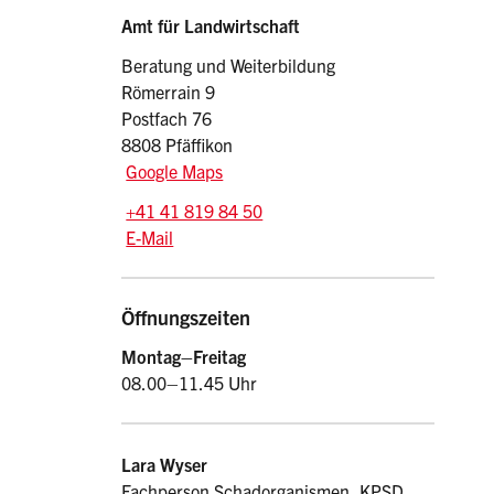
Sidebar
Adresse
Amt für Landwirtschaft
Beratung und Weiterbildung
Römerrain 9
Postfach 76
8808 Pfäffikon
Google Maps
Tel.:
+41 41 819 84 50
E-Mail: lbw.afl
@sz.ch
E-Mail
Öffnungszeiten
Montag–
Freitag
08.00–11.45 Uhr
Kontakt
Lara
Wyser
Fachperson Schadorganismen, KPSD