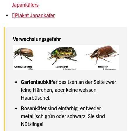
AOC Schwyz vom 28. Juli 2025
Japankäfers
AOC Zürichsee vom 28. Juli 2025
Plakat Japankäfer
Fachtexte
Verwechslungsgefahr
Heimische Weine noch nie so vielfältig und
so gut wie heute
Wer Wein anbauen will, muss strenge
Regeln beachten
Gartenlaubkäfer
besitzen an der Seite zwar
feine Härchen, aber keine weissen
Haarbüschel.
Rosenkäfer
sind einfarbig, entweder
metallisch grün oder schwarz. Sie sind
Nützlinge!