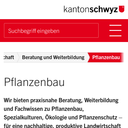
Navigieren im Kanton Sch
Schnellnavigation
Hauptn
Suche starten
Suchbegriff
Breadcrumb
tschaft
Beratung und Weiterbildung
Pflanzenbau
Pflanzenbau
Wir bieten praxisnahe Beratung, Weiterbildung
und Fachwissen zu Pflanzenbau,
Spezialkulturen, Ökologie und Pflanzenschutz –
für eine nachhaltige, produktive Landwirtschaft