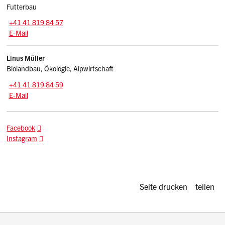
Futterbau
Zentrale:
+41 41 819 84 57
E-Mail: elias.schuler
@sz.ch
E-Mail
Linus
Müller
Biolandbau, Ökologie, Alpwirtschaft
Tel.:
+41 41 819 84 59
E-Mail: linus.mueller
@sz.ch
E-Mail
Facebook
Instagram
Diese Seite d
Seite drucken
teilen