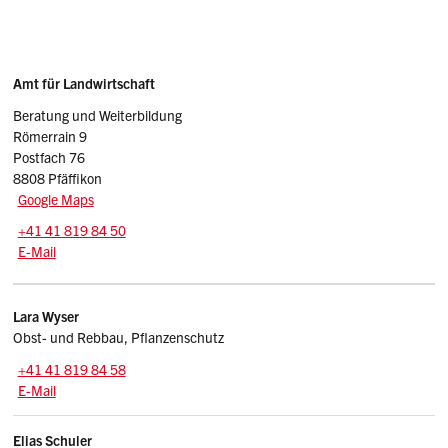
Sidebar
Adresse
Amt für Landwirtschaft
Beratung und Weiterbildung
Römerrain 9
Postfach 76
8808 Pfäffikon
Google Maps
Tel.:
+41 41 819 84 50
E-Mail: lbw.afl
@sz.ch
E-Mail
Kontakte
Lara
Wyser
Obst- und Rebbau, Pflanzenschutz
Tel.:
+41 41 819 84 58
E-Mail: lara.wyser
@sz.ch
E-Mail
Elias
Schuler