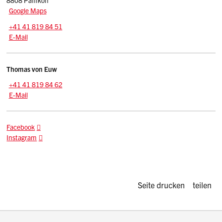
8808 Päffikon
Google Maps
Tel.:
+41 41 819 84 51
E-Mail: herdenschutz.afl
@sz.ch
E-Mail
Kontakt
Thomas
von Euw
Zentrale:
+41 41 819 84 62
E-Mail: thomas.voneuw
@sz.ch
E-Mail
Facebook
Instagram
Diese Seite d
Seite drucken
teilen