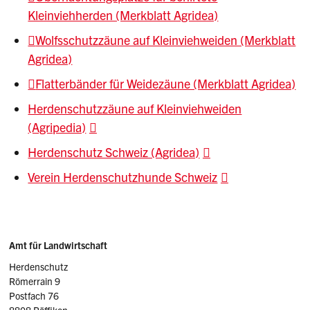
Kleinviehherden (Merkblatt Agridea)
Wolfsschutzzäune auf Kleinviehweiden (Merkblatt
Agridea)
Flatterbänder für Weidezäune (Merkblatt Agridea)
Herdenschutzzäune auf Kleinviehweiden
(Agripedia)
Herdenschutz Schweiz (Agridea)
Verein Herdenschutzhunde Schweiz
Sidebar
Adresse
Amt für Landwirtschaft
Herdenschutz
Römerrain 9
Postfach 76