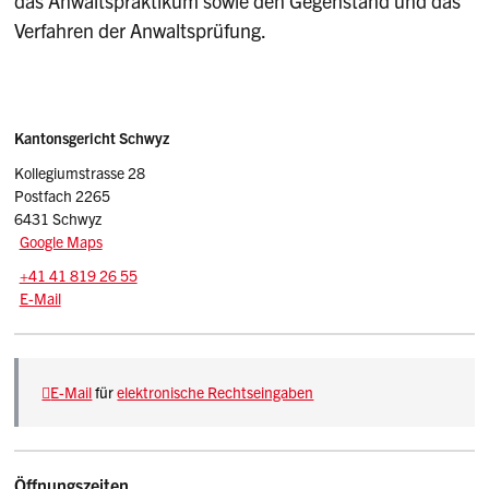
das Anwaltspraktikum sowie den Gegenstand und das
Verfahren der Anwaltsprüfung.
Sidebar
Adresse
Kantonsgericht Schwyz
Kollegiumstrasse 28
Postfach 2265
6431 Schwyz
Google Maps
Tel.:
+41 41 819 26 55
E-Mail: mail
@kgsz.ch
E-Mail
Beschreibung Kantonsgericht
E-Mail
für
elektronische Rechtseingaben
Öffnungszeiten