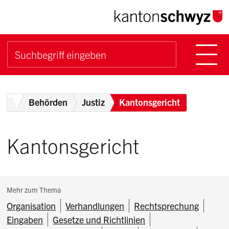
Navigieren im Kanton Sch
Schnellnavigation
Hauptn
Suche starten
Suchbegriff
Breadcrumb
Home
Behörden
Justiz
Kantonsgericht
Kantonsgericht
Subnavigation:
Mehr zum Thema
Organisation
Verhandlungen
Rechtsprechung
Eingaben
Gesetze und Richtlinien