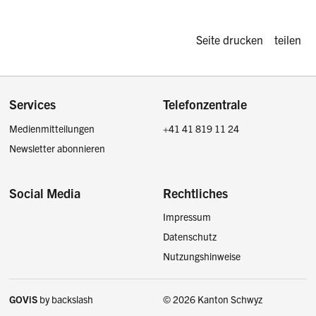
Diese Seite d
Seite drucken
teilen
Footer
Services
Telefonzentrale
Medienmitteilungen
+41 41 819 11 24
Newsletter abonnieren
Social Media
Rechtliches
Impressum
Facebook
Instagram
LinkedIn
Twitter / X
Datenschutz
Nutzungshinweise
GOViS
by
backslash
© 2026 Kanton Schwyz