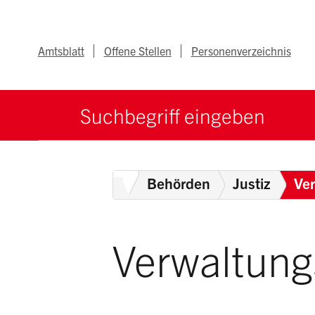
Navigieren im Ka
Schnellnavigation
Metanav
Amtsblatt
Offene Stellen
Personenverzeichnis
Suche starten
Suchbegriff
B
Home
Behörden
Justiz
Ver
Verwaltung