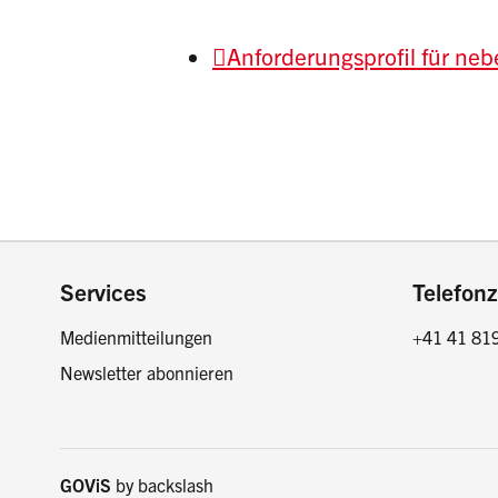
Anforderungsprofil für ne
Footer
Services
Telefonz
Medienmitteilungen
+41 41 81
Newsletter abonnieren
GOViS
by
backslash