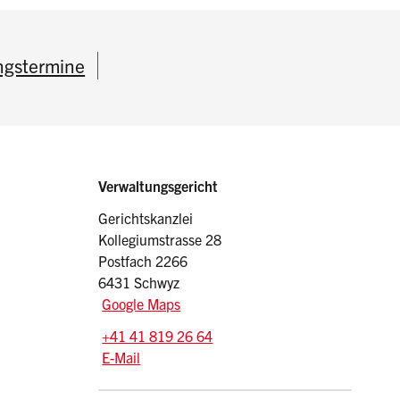
ngstermine
Sidebar
Adresse
Verwaltungsgericht
Gerichtskanzlei
Kollegiumstrasse 28
Postfach 2266
6431 Schwyz
Google Maps
Tel.:
+41 41 819 26 64
E-Mail: verwaltungsgericht
@vgsz.ch
E-Mail