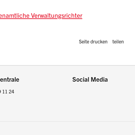
benamtliche Verwaltungsrichter
Diese Seite 
Seite drucken
teilen
entrale
Social Media
9 11 24
Facebook
Instagram
LinkedIn
Twitter / X