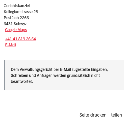
Gerichtskanzlei
Kollegiumstrasse 28
Postfach 2266
6431 Schwyz
Google Maps
Tel.:
+41 41 819 26 64
E-Mail: verwaltungsgericht
@vgsz.ch
E-Mail
Dem Verwaltungsgericht per E-Mail zugestellte Eingaben,
Schreiben und Anfragen werden grundsätzlich nicht
beantwortet.
Diese Seite d
Seite drucken
teilen