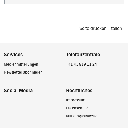
Diese Seite d
Seite drucken
teilen
Footer
Services
Telefonzentrale
Medienmitteilungen
+41 41 819 11 24
Newsletter abonnieren
Social Media
Rechtliches
Impressum
Facebook
Instagram
LinkedIn
Twitter / X
Datenschutz
Nutzungshinweise