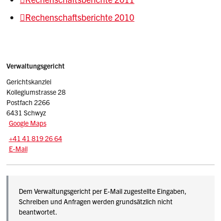
Rechenschaftsberichte 2010
Sidebar
Adresse
Verwaltungsgericht
Gerichtskanzlei
Kollegiumstrasse 28
Postfach 2266
6431 Schwyz
Google Maps
Tel.:
+41 41 819 26 64
E-Mail: verwaltungsgericht
@vgsz.ch
E-Mail
Dem Verwaltungsgericht per E-Mail zugestellte Eingaben,
Schreiben und Anfragen werden grundsätzlich nicht
beantwortet.