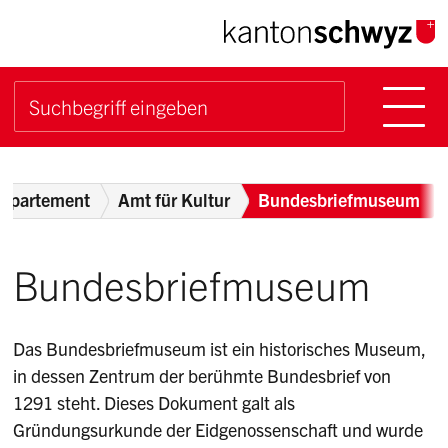
Navigieren im Kanton Sch
Schnellnavigation
Hauptn
Suche starten
Suchbegriff
Breadcrumb
departement
Amt für Kultur
Bundesbriefmuseum
Bundesbriefmuseum
Das Bundesbriefmuseum ist ein historisches Museum,
in dessen Zentrum der berühmte Bundesbrief von
1291 steht. Dieses Dokument galt als
Gründungsurkunde der Eidgenossenschaft und wurde