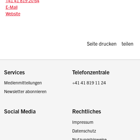
+41 41 819 20 64
E-Mail: bundesbriefmuseum
@sz.ch
E-Mail
Website
Diese Seite d
Seite drucken
teilen
Footer
Services
Telefonzentrale
Medienmitteilungen
+41 41 819 11 24
Newsletter abonnieren
Social Media
Rechtliches
Impressum
Facebook
Instagram
LinkedIn
Twitter / X
Datenschutz
Nutzungshinweise