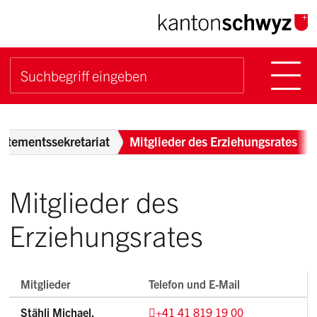
Navigieren im Kanton Sch
Schnellnavigation
Hauptn
Suche starten
Suchbegriff
Breadcrumb
rtementssekretariat
Mitglieder des Erziehungsrates
Mitglieder des
Erziehungsrates
Mitglieder
Telefon und E-Mail
Stähli Michael,
+41 41 819 19 00