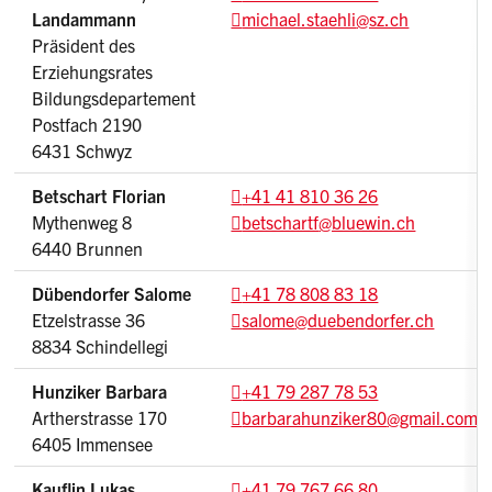
Landammann
michael.staehli
@sz.ch
Präsident des
Erziehungsrates
Bildungsdepartement
Postfach 2190
6431 Schwyz
Betschart Florian
+41 41 810 36 26
Mythenweg 8
betschartf
@bluewin.ch
6440 Brunnen
Dübendorfer Salome
+41 78 808 83 18
Etzelstrasse 36
salome
@duebendorfer.ch
8834 Schindellegi
Hunziker Barbara
+41 79 287 78 53
Artherstrasse 170
barbarahunziker80
@gmail.com
6405 Immensee
Kauflin Lukas
+41 79 767 66 80