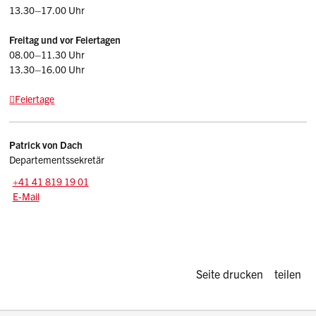
13.30–17.00 Uhr
Freitag und vor Feiertagen
08.00–11.30 Uhr
13.30–16.00 Uhr
Feiertage
Kontakt
Patrick
von Dach
Departementssekretär
Tel.:
+41 41 819 19 01
E-Mail: patrick.vondach
@sz.ch
E-Mail
Diese Seite d
Seite drucken
teilen