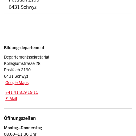
6431 Schwyz
Sidebar
Adresse
Bildungsdepartement
Departementssekretariat
Kollegiumstrasse 28
Postfach 2190
6431 Schwyz
Google Maps
Tel.:
+41 41 819 19 15
E-Mail: bid
@sz.ch
E-Mail
Öffnungszeiten
Montag–Donnerstag
08.00–11.30 Uhr