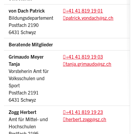
von Dach Patrick
+41 41 819 19 01
Bildungsdepartement
patrick.vondach
@sz.ch
Postfach 2190
6431 Schwyz
Beratende Mitglieder
Grimaudo Meyer
+41 41 819 19 03
Tanja
tanja.grimaudo
@sz.ch
Vorsteherin Amt für
Volksschulen und
Sport
Postfach 2191
6431 Schwyz
Zogg Herbert
+41 41 819 19 23
Amt für Mittel- und
herbert.zogg
@sz.ch
Hochschulen
Postfach 2195