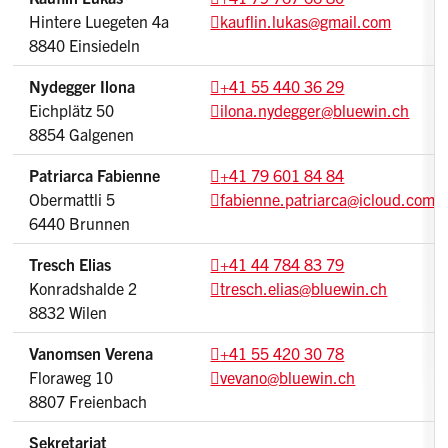
Hintere Luegeten 4a
kauflin.lukas
@gmail.com
8840 Einsiedeln
Nydegger Ilona
+41 55 440 36 29
Eichplätz 50
ilona.nydegger
@bluewin.ch
8854 Galgenen
Patriarca Fabienne
+41 79 601 84 84
Obermattli 5
fabienne.patriarca
@icloud.com
6440 Brunnen
Tresch Elias
+41 44 784 83 79
Konradshalde 2
tresch.elias
@bluewin.ch
8832 Wilen
Vanomsen Verena
+41 55 420 30 78
Floraweg 10
vevano
@bluewin.ch
8807 Freienbach
Sekretariat