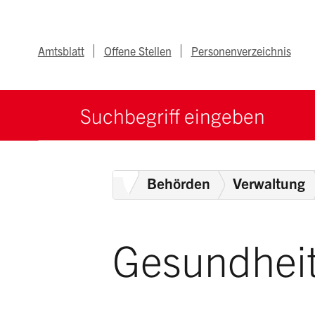
Navigieren im Ka
Schnellnavigation
Metanav
Amtsblatt
Offene Stellen
Personenverzeichnis
Suche starten
Suchbegriff
Home
Behörden
Verwaltung
Gesundhei