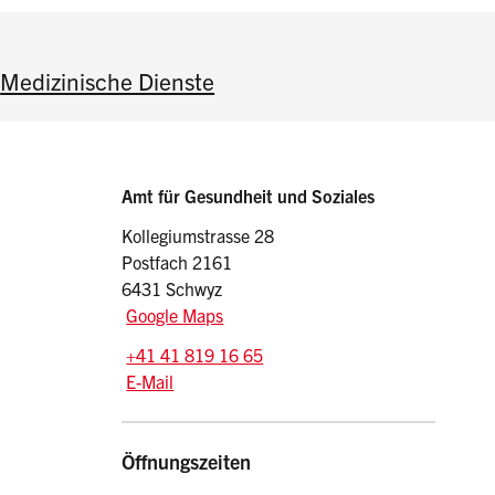
Medizinische Dienste
Sidebar
Adresse
Amt für Gesundheit und Soziales
Kollegiumstrasse 28
Postfach 2161
6431 Schwyz
Google Maps
Tel.:
+41 41 819 16 65
E-Mail: ags
@sz.ch
E-Mail
Öffnungszeiten