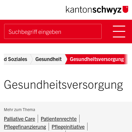
Navigieren im Kanton Sch
Schnellnavigation
Hauptn
Suche starten
Suchbegriff
Breadcrumb
und Soziales
Gesundheit
Gesundheitsversorgung
Gesundheitsversorgung
Subnavigation:
Mehr zum Thema
Palliative Care
Patientenrechte
Pflegefinanzierung
Pflegeinitiative