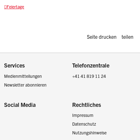
Feiertage
Diese Seite d
Seite drucken
teilen
Footer
Services
Telefonzentrale
Medienmitteilungen
+41 41 819 11 24
Newsletter abonnieren
Social Media
Rechtliches
Impressum
Facebook
Instagram
LinkedIn
Twitter / X
Datenschutz
Nutzungshinweise