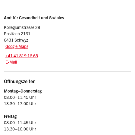
Sidebar
Adresse
Amt für Gesundheit und Soziales
Kollegiumstrasse 28
Postfach 2161
6431 Schwyz
Google Maps
Tel.:
+41 41 819 16 65
E-Mail: ags
@sz.ch
E-Mail
Öffnungszeiten
Montag–Donnerstag
08.00–11.45 Uhr
13.30–17.00 Uhr
Freitag
08.00–11.45 Uhr
13.30–16.00 Uhr