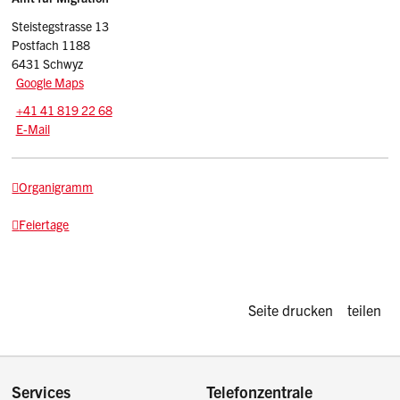
Sidebar
Steistegstrasse 13
Postfach 1188
6431 Schwyz
Google Maps
Tel.:
+41 41 819 22 68
E-Mail: afm
@sz.ch
E-Mail
Organigramm
Feiertage
Diese Seite d
Seite drucken
teilen
Services
Telefonzentrale