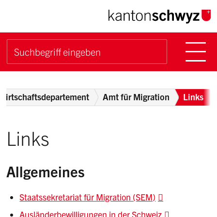
Navigieren im Kanton Sch
Schnellnavigation
Hauptn
Suche starten
Suchbegriff
Breadcrumb
swirtschaftsdepartement
Amt für Migration
Links
Links
Allgemeines
Staatssekretariat für Migration (SEM)
Ausländerbewilligungen in der Schweiz