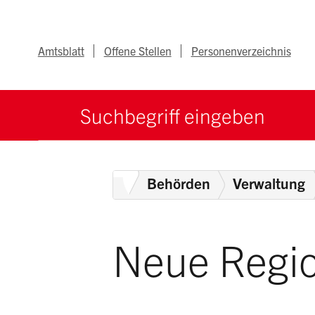
Navigieren im Ka
Schnellnavigation
Metanav
Amtsblatt
Offene Stellen
Personenverzeichnis
Suche starten
Suchbegriff
Home
Behörden
Verwaltung
Neue Regio