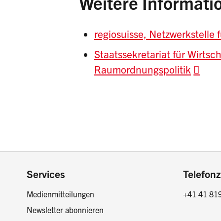
Weitere Informati
regiosuisse, Netzwerkstelle
Staatssekretariat für Wirtsc
Raumordnungspolitik
Footer
Services
Telefonz
Medienmitteilungen
+41 41 81
Newsletter abonnieren