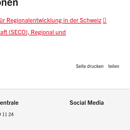
onen
 für Regionalentwicklung in der Schweiz
haft (SECO), Regional und
Diese Seite 
Seite drucken
teilen
entrale
Social Media
9 11 24
Facebook
Instagram
LinkedIn
Twitter / X