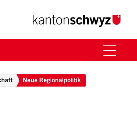
Hauptna
Breadcrumb
chaft
Neue Regionalpolitik