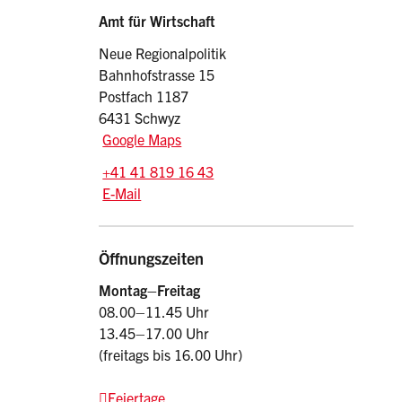
Sidebar
Adresse
Amt für Wirtschaft
Neue Regionalpolitik
Bahnhofstrasse 15
Postfach 1187
6431 Schwyz
Google Maps
Tel.:
+41 41 819 16 43
E-Mail: awi
@sz.ch
E-Mail
Öffnungszeiten
Montag–Freitag
08.00–11.45 Uhr
13.45–17.00 Uhr
(freitags bis 16.00 Uhr)
Feiertage