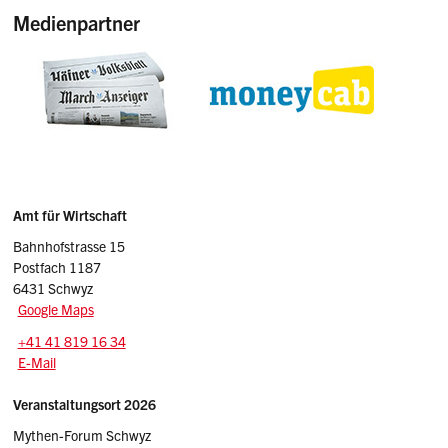
Medienpartner
Sidebar
Adressen
Amt für Wirtschaft
Bahnhofstrasse 15
Postfach 1187
6431 Schwyz
Google Maps
Tel.:
+41 41 819 16 34
E-Mail: awi
@sz.ch
E-Mail
Veranstaltungsort 2026
Mythen-Forum Schwyz