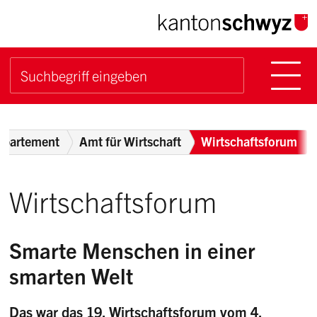
Navigieren im Kanton Sch
Schnellnavigation
Hauptn
Suche starten
Suchbegriff
Breadcrumb
departement
Amt für Wirtschaft
Wirtschaftsforum
Wirtschaftsforum
Smarte Menschen in einer
smarten Welt
Das war das 19. Wirtschaftsforum vom 4.