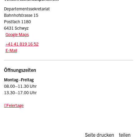
Sidebar
Departementssekretariat
Bahnhofstrasse 15
Postfach 1180
6431 Schwyz
Google Maps
Tel.:
+41 41 819 16 52
E-Mail: vd
@sz.ch
E-Mail
Öffnungszeiten
Montag–Freitag
08.00–11.30 Uhr
13.30–17.00 Uhr
Feiertage
Diese Seite d
Seite drucken
teilen