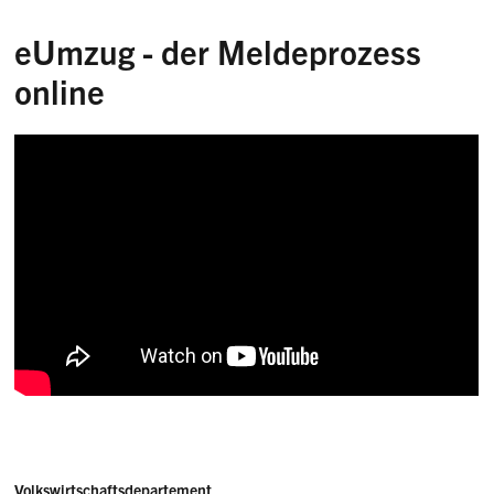
eUmzug - der Meldeprozess
online
Adresse
Volkswirtschaftsdepartement