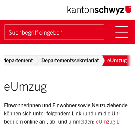
Navigieren im Kanton Sch
Schnellnavigation
Hauptn
Suche starten
Suchbegriff
Breadcrumb
ftsdepartement
Departementssekretariat
eUmzug
eUmzug
Einwohnerinnen und Einwohner sowie Neuzuziehende
können sich unter folgendem Link rund um die Uhr
bequem online an-, ab- und ummelden:
eUmzug