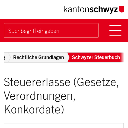
Navigieren im Kanton Sch
Schnellnavigation
Hauptn
Suche starten
Suchbegriff
Breadcrumb
ung
Rechtliche Grundlagen
Schwyzer Steuerbuch
Steuererlasse (Gesetze,
Verordnungen,
Konkordate)