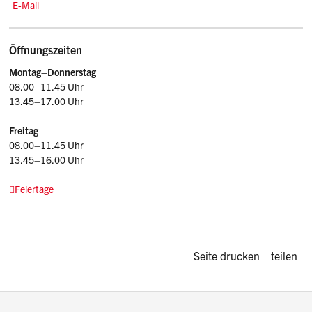
E-Mail: rd.stv
@sz.ch
E-Mail
Öffnungszeiten
Montag–
Donnerstag
08.00–11.45 Uhr
13.45–17.00 Uhr
Freitag
08.00–11.45 Uhr
13.45–16.00 Uhr
Feiertage
Diese Seite d
Seite drucken
teilen