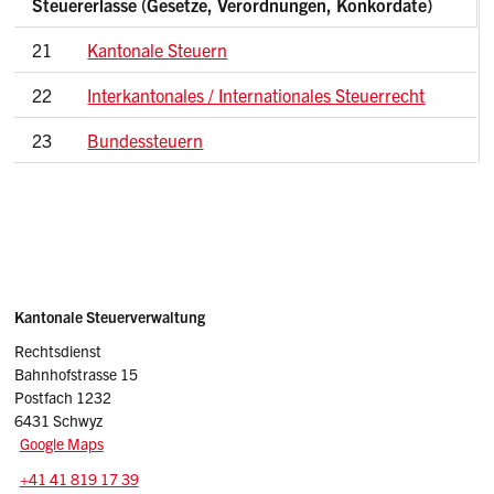
Steuererlasse (Gesetze, Verordnungen, Konkordate)
21
Kantonale Steuern
22
Interkantonales / Internationales Steuerrecht
23
Bundessteuern
Sidebar
Adresse
Kantonale Steuerverwaltung
Rechtsdienst
Bahnhofstrasse 15
Postfach 1232
6431 Schwyz
Google Maps
Tel.:
+41 41 819 17 39