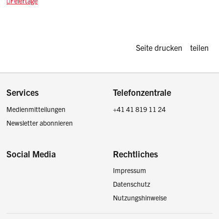
Feiertage
Diese Seite d
Seite drucken
teilen
Footer
Services
Telefonzentrale
Medienmitteilungen
+41 41 819 11 24
Newsletter abonnieren
Social Media
Rechtliches
Impressum
Facebook
Instagram
LinkedIn
Twitter / X
Datenschutz
Nutzungshinweise