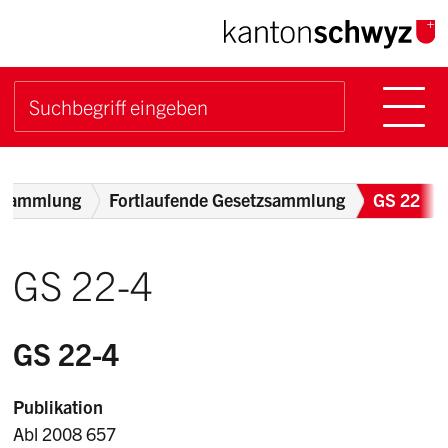
Navigieren im Kanton Sch
Schnellnavigation
Hauptn
Suche starten
Suchbegriff
Breadcrumb
zsammlung
Fortlaufende Gesetzsammlung
GS 22
GS 22-4
GS 22-4
Publikation
Abl 2008 657