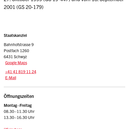
2001 (GS 20-179)
Sidebar
Adresse
Staatskanzlei
Bahnhofstrasse 9
Postfach 1260
6431 Schwyz
Google Maps
Tel.:
+41 41 819 11 24
E-Mail: srsz
@sz.ch
E-Mail
Öffnungszeiten
Montag–Freitag
08.30–11.30 Uhr
13.30–16.30 Uhr