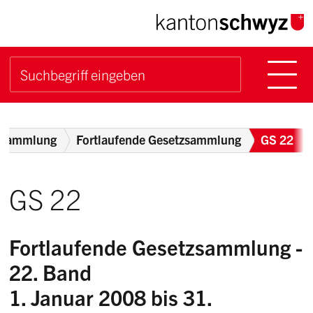
Navigieren im Kanton Sch
Schnellnavigation
Hauptn
Suche starten
Suchbegriff
Breadcrumb
zsammlung
Fortlaufende Gesetzsammlung
GS 22
GS 22
Fortlaufende Gesetzsammlung -
22. Band
1. Januar 2008 bis 31.