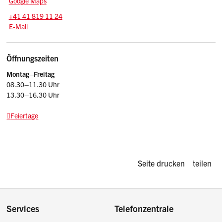
Google Maps
Tel.:
+41 41 819 11 24
E-Mail: srsz
@sz.ch
E-Mail
Öffnungszeiten
Montag–Freitag
08.30–11.30 Uhr
13.30–16.30 Uhr
Feiertage
Diese Seite d
Seite drucken
teilen
Footer
Services
Telefonzentrale