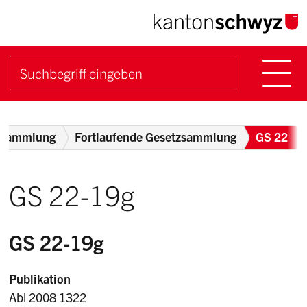
Navigieren im Kanton Sch
Schnellnavigation
Hauptn
Suche starten
Suchbegriff
Breadcrumb
zsammlung
Fortlaufende Gesetzsammlung
GS 22
GS 22-19g
GS 22-19g
Publikation
Abl 2008 1322