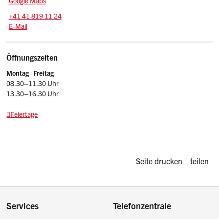
Google Maps
Tel.:
+41 41 819 11 24
E-Mail: srsz
@sz.ch
E-Mail
Öffnungszeiten
Montag–Freitag
08.30–11.30 Uhr
13.30–16.30 Uhr
Feiertage
Diese Seite d
Seite drucken
teilen
Footer
Services
Telefonzentrale