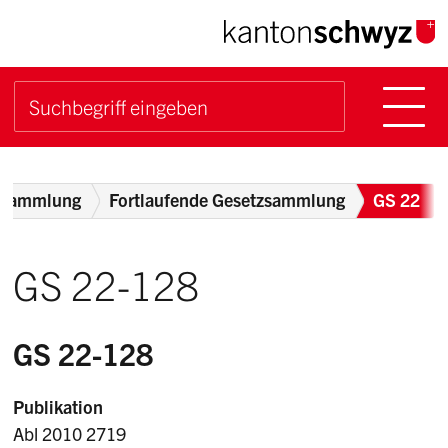
Navigieren im Kanton Sch
Schnellnavigation
Hauptn
Suche starten
Suchbegriff
Breadcrumb
zsammlung
Fortlaufende Gesetzsammlung
GS 22
GS 22-128
GS 22-128
Publikation
Abl 2010 2719