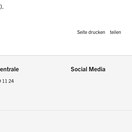
).
Diese Seite 
Seite drucken
teilen
entrale
Social Media
9 11 24
Facebook
Instagram
LinkedIn
Twitter / X