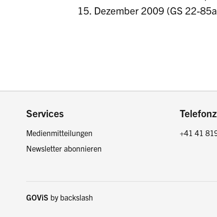
15. Dezember 2009 (GS 22-85a
Footer
Services
Telefonz
Medienmitteilungen
+41 41 81
Newsletter abonnieren
GOViS
by
backslash