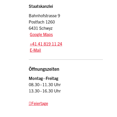
Sidebar
Adresse
Staatskanzlei
Bahnhofstrasse 9
Postfach 1260
6431 Schwyz
Google Maps
Tel.:
+41 41 819 11 24
E-Mail: srsz
@sz.ch
E-Mail
Öffnungszeiten
Montag–Freitag
08.30–11.30 Uhr
13.30–16.30 Uhr
Feiertage