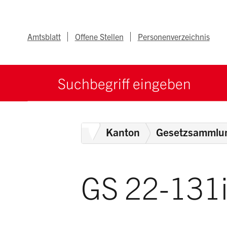
Navigieren im Ka
Schnellnavigation
Metanav
Amtsblatt
Offene Stellen
Personenverzeichnis
Suche starten
Suchbegriff
Home
Kanton
Gesetzsammlu
GS 22-131