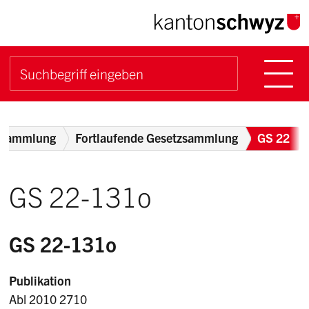
Navigieren im Kanton Sch
Schnellnavigation
Hauptn
Suche starten
Suchbegriff
Breadcrumb
zsammlung
Fortlaufende Gesetzsammlung
GS 22
GS 22-131o
GS 22-131o
Publikation
Abl 2010 2710