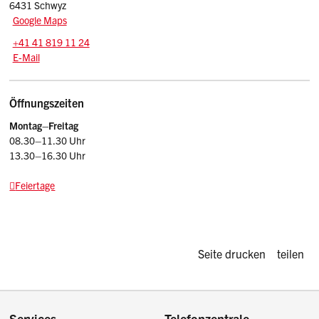
6431 Schwyz
Google Maps
Tel.:
+41 41 819 11 24
E-Mail: srsz
@sz.ch
E-Mail
Öffnungszeiten
Montag–Freitag
08.30–11.30 Uhr
13.30–16.30 Uhr
Feiertage
Diese Seite d
Seite drucken
teilen
Services
Telefonzentrale