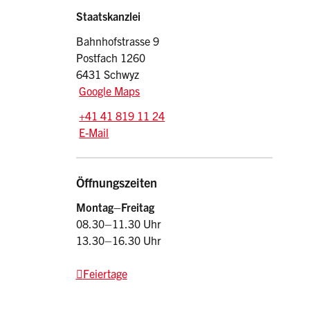
Sidebar
Adresse
Staatskanzlei
Bahnhofstrasse 9
Postfach 1260
6431 Schwyz
Google Maps
Tel.:
+41 41 819 11 24
E-Mail: srsz
@sz.ch
E-Mail
Öffnungszeiten
Montag–Freitag
08.30–11.30 Uhr
13.30–16.30 Uhr
Feiertage