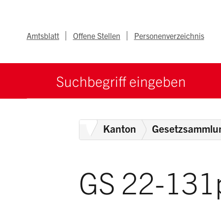
Navigieren im Ka
Schnellnavigation
Metanav
Amtsblatt
Offene Stellen
Personenverzeichnis
Suche starten
Suchbegriff
Home
Kanton
Gesetzsammlu
GS 22-131