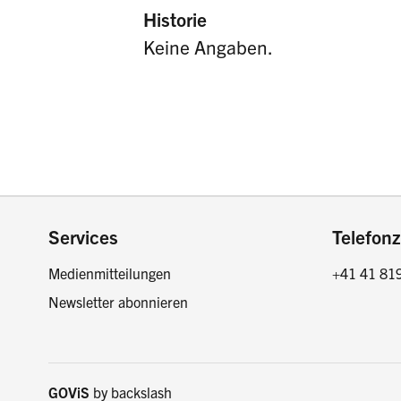
Historie
Keine Angaben.
Footer
Services
Telefonz
Medienmitteilungen
+41 41 81
Newsletter abonnieren
GOViS
by
backslash