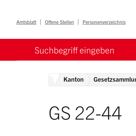
Navigieren im Ka
Schnellnavigation
Metanav
Amtsblatt
Offene Stellen
Personenverzeichnis
Suche starten
Suchbegriff
Home
Kanton
Gesetzsammlu
GS 22-44