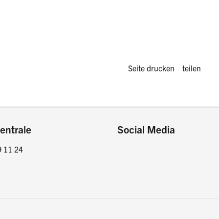
Diese Seite 
Seite drucken
teilen
entrale
Social Media
9 11 24
Facebook
Instagram
LinkedIn
Twitter / X