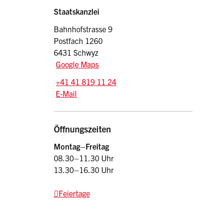
Sidebar
Adresse
Staatskanzlei
Bahnhofstrasse 9
Postfach 1260
6431 Schwyz
Google Maps
Tel.:
+41 41 819 11 24
E-Mail: srsz
@sz.ch
E-Mail
Öffnungszeiten
Montag–Freitag
08.30–11.30 Uhr
13.30–16.30 Uhr
Feiertage