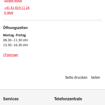
Google Maps
Tel.:
+41 41 819 11 24
E-Mail: srsz
@sz.ch
E-Mail
Öffnungszeiten
Montag–Freitag
08.30–11.30 Uhr
13.30–16.30 Uhr
Feiertage
Diese Seite d
Seite drucken
teilen
Footer
Services
Telefonzentrale