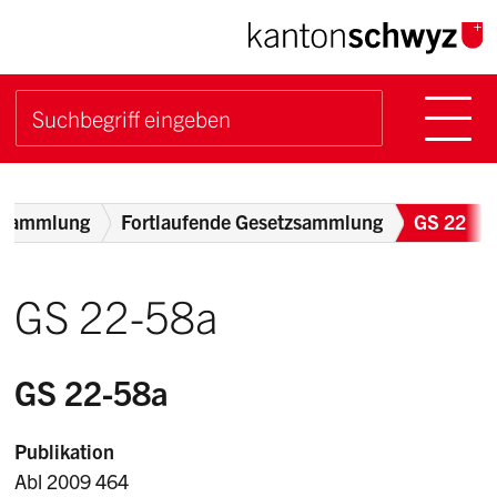
Navigieren im Kanton Sch
Schnellnavigation
Hauptn
Suche starten
Suchbegriff
Breadcrumb
zsammlung
Fortlaufende Gesetzsammlung
GS 22
GS 22-58a
GS 22-58a
Publikation
Abl 2009 464