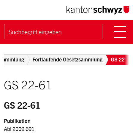
Navigieren im Kanton Sch
Schnellnavigation
Hauptn
Suche starten
Suchbegriff
Breadcrumb
zsammlung
Fortlaufende Gesetzsammlung
GS 22
GS 22-61
GS 22-61
Publikation
Abl 2009 691