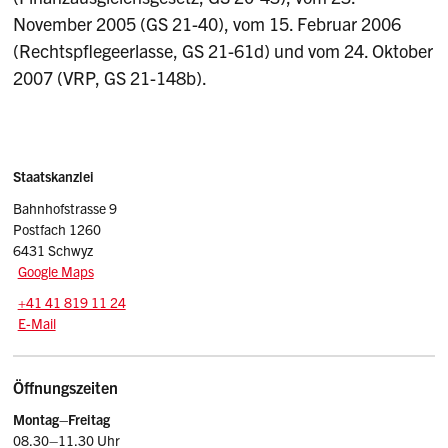
November 2005 (GS 21-40), vom 15. Februar 2006
(Rechtspflegeerlasse, GS 21-61d) und vom 24. Oktober
2007 (VRP, GS 21-148b).
Sidebar
Adresse
Staatskanzlei
Bahnhofstrasse 9
Postfach 1260
6431 Schwyz
Google Maps
Tel.:
+41 41 819 11 24
E-Mail: srsz
@sz.ch
E-Mail
Öffnungszeiten
Montag–Freitag
08.30–11.30 Uhr