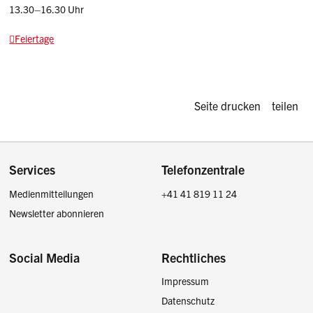
13.30–16.30 Uhr
Feiertage
Diese Seite d
Seite drucken
teilen
Footer
Services
Telefonzentrale
Medienmitteilungen
+41 41 819 11 24
Newsletter abonnieren
Social Media
Rechtliches
Impressum
Facebook
Instagram
LinkedIn
Twitter / X
Datenschutz