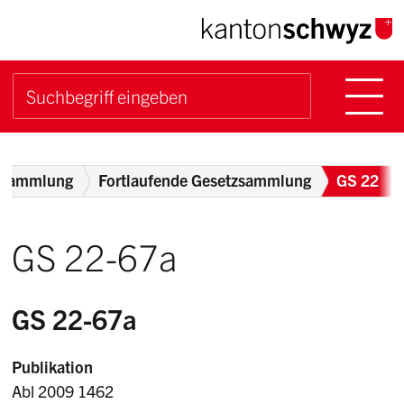
Navigieren im Kanton Sch
Schnellnavigation
Hauptn
Suche starten
Suchbegriff
Breadcrumb
zsammlung
Fortlaufende Gesetzsammlung
GS 22
GS 22-67a
GS 22-67a
Publikation
Abl 2009 1462