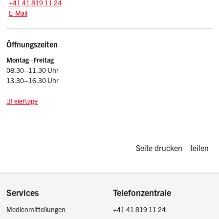
Tel.:
+41 41 819 11 24
E-Mail: srsz
@sz.ch
E-Mail
Öffnungszeiten
Montag–Freitag
08.30–11.30 Uhr
13.30–16.30 Uhr
Feiertage
Diese Seite d
Seite drucken
teilen
Footer
Services
Telefonzentrale
Medienmitteilungen
+41 41 819 11 24