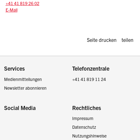
Tel.:
+41 41 819 26 02
E-Mail: info
@sz.ch
E-Mail
Diese Seite d
Seite drucken
teilen
Footer
Services
Telefonzentrale
Medienmitteilungen
+41 41 819 11 24
Newsletter abonnieren
Social Media
Rechtliches
Impressum
Facebook
Instagram
LinkedIn
Twitter / X
Datenschutz
Nutzungshinweise