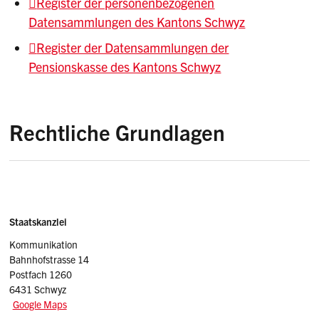
Register der personenbezogenen
Datensammlungen des Kantons Schwyz
Register der Datensammlungen der
Pensionskasse des Kantons Schwyz
Rechtliche Grundlagen
Gesetz über die Öffentlichkeit der
Verwaltung und den Datenschutz
Verordnung zum Öffentlichkeits- und
Sidebar
Adresse
Staatskanzlei
Datenschutzgesetz
Kommunikation
Bahnhofstrasse 14
Postfach 1260
6431 Schwyz
Google Maps