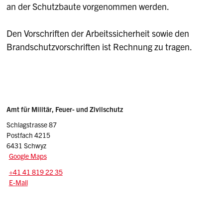
an der Schutzbaute vorgenommen werden.
Den Vorschriften der Arbeitssicherheit sowie den
Brandschutzvorschriften ist Rechnung zu tragen.
Sidebar
Adresse
Amt für Militär, Feuer- und Zivilschutz
Schlagstrasse 87
Postfach 4215
6431 Schwyz
Google Maps
Tel.:
+41 41 819 22 35
E-Mail: schutzbauten
@sz.ch
E-Mail