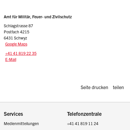
Sidebar
Adresse
Amt für Militär, Feuer- und Zivilschutz
Schlagstrasse 87
Postfach 4215
6431 Schwyz
Google Maps
Tel.:
+41 41 819 22 35
E-Mail: schutzbauten
@sz.ch
E-Mail
Diese Seite d
Seite drucken
teilen
Footer
Services
Telefonzentrale
Medienmitteilungen
+41 41 819 11 24