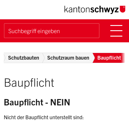
Navigieren im Kanton Sch
Schnellnavigation
Hauptn
Suche starten
Suchbegriff
Breadcrumb
z
Schutzbauten
Schutzraum bauen
Baupflicht
Baupflicht
Baupflicht - NEIN
Nicht der Baupflicht unterstellt sind: