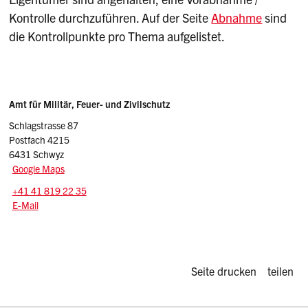
Kontrolle durchzuführen. Auf der Seite
Abnahme
sind
die Kontrollpunkte pro Thema aufgelistet.
Sidebar
Adresse
Amt für Militär, Feuer- und Zivilschutz
Schlagstrasse 87
Postfach 4215
6431 Schwyz
Google Maps
Tel.:
+41 41 819 22 35
E-Mail: schutzbauten
@sz.ch
E-Mail
Diese Seite d
Seite drucken
teilen