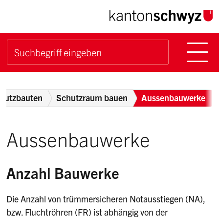
Navigieren im Kanton Sch
Schnellnavigation
Hauptn
Suche starten
Suchbegriff
Breadcrumb
hutzbauten
Schutzraum bauen
Aussenbauwerke
Aussenbauwerke
Anzahl Bauwerke
Die Anzahl von trümmersicheren Notausstiegen (NA),
bzw. Fluchtröhren (FR) ist abhängig von der