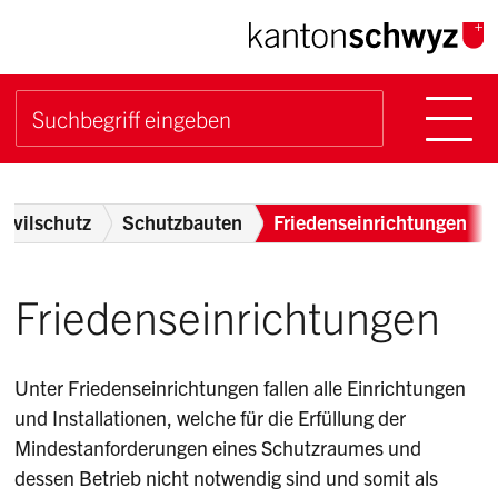
Navigieren im Kanton Sch
Schnellnavigation
Hauptn
Suche starten
Suchbegriff
Breadcrumb
Zivilschutz
Schutzbauten
Friedenseinrichtungen
Friedenseinrichtungen
Unter Friedenseinrichtungen fallen alle Einrichtungen
und Installationen, welche für die Erfüllung der
Mindestanforderungen eines Schutzraumes und
dessen Betrieb nicht notwendig sind und somit als