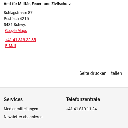
Sidebar
Adresse
Amt für Militär, Feuer- und Zivilschutz
Schlagstrasse 87
Postfach 4215
6431 Schwyz
Google Maps
Tel.:
+41 41 819 22 35
E-Mail: schutzbauten
@sz.ch
E-Mail
Diese Seite d
Seite drucken
teilen
Footer
Services
Telefonzentrale
Medienmitteilungen
+41 41 819 11 24
Newsletter abonnieren