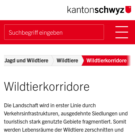
Navigieren im Kanton Sch
Schnellnavigation
Hauptn
Suche starten
Suchbegriff
Breadcrumb
Jagd und Wildtiere
Wildtiere
Wildtierkorridore
Wildtierkorridore
Die Landschaft wird in erster Linie durch
Verkehrsinfrastrukturen, ausgedehnte Siedlungen und
touristisch stark genutzte Gebiete fragmentiert. Somit
werden Lebensräume der Wildtiere zerschnitten und