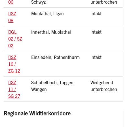
06
Schwyz
unterbrochen
SZ
Muotathal, Illgau
Intakt
08
GL
Innerthal, Muotathal
Intakt
02 / SZ
02
SZ
Einsiedeln, Rothenthurm
Intakt
10 /
ZG 12
SZ
Schübelbach, Tuggen,
Weitgehend
11 /
Wangen
unterbrochen
SG 27
Regionale Wildtierkorridore