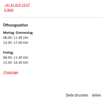
Tel.:
+41 41 819 18 47
E-Mail: jagd
@sz.ch
E-Mail
Öffnungszeiten
Montag–Donnerstag
08.00–11.45 Uhr
13.30–17.00 Uhr
Freitag
08.00–11.45 Uhr
13.30–16.30 Uhr
Feiertage
Diese Seite d
Seite drucken
teilen