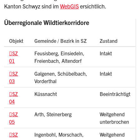
Kanton Schwyz sind im
WebGIS
ersichtlich.
Überregionale Wildtierkorridore
Objekt
Gemeinde / Bezirk in SZ
Zustand
SZ
Feusisberg, Einsiedeln,
Intakt
01
Freienbach, Altendorf
SZ
Galgenen, Schübelbach,
Intakt
03
Vorderthal
SZ
Küssnacht
Beeinträchtigt
04
SZ
Arth, Steinerberg
Weitgehend
05
unterbrochen
SZ
Ingenbohl, Morschach,
Weitgehend