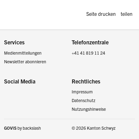
Diese Seite d
Seite drucken
teilen
Footer
Services
Telefonzentrale
Medienmitteilungen
+41 41 819 11 24
Newsletter abonnieren
Social Media
Rechtliches
Impressum
Facebook
Instagram
LinkedIn
Twitter / X
Datenschutz
Nutzungshinweise
GOViS
by
backslash
© 2026 Kanton Schwyz