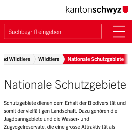
Navigieren im Kanton Sch
Schnellnavigation
Hauptn
Suche starten
Suchbegriff
Breadcrumb
und Wildtiere
Wildtiere
Nationale Schutzgebiete
Nationale Schutzgebiete
Schutzgebiete dienen dem Erhalt der Biodiversität und
somit der vielfältigen Landschaft. Dazu gehören die
Jagdbanngebiete und die Wasser- und
Zugvogelreservate, die eine grosse Attraktivität als