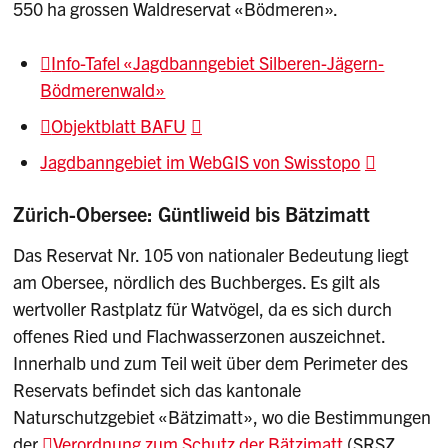
550 ha grossen Waldreservat «Bödmeren».
Info-Tafel «Jagdbanngebiet Silberen-Jägern-
Bödmerenwald»
Objektblatt BAFU
Jagdbanngebiet im WebGIS von Swisstopo
Zürich-Obersee: Güntliweid bis Bätzimatt
Das Reservat Nr. 105 von nationaler Bedeutung liegt
am Obersee, nördlich des Buchberges. Es gilt als
wertvoller Rastplatz für Watvögel, da es sich durch
offenes Ried und Flachwasserzonen auszeichnet.
Innerhalb und zum Teil weit über dem Perimeter des
Reservats befindet sich das kantonale
Naturschutzgebiet «Bätzimatt», wo die Bestimmungen
der
Verordnung zum Schutz der Bätzimatt
(SRSZ