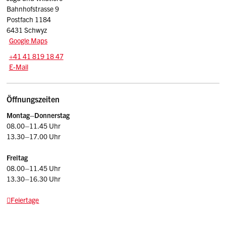
Bahnhofstrasse 9
Postfach 1184
6431 Schwyz
Google Maps
Tel.:
+41 41 819 18 47
E-Mail: jagd
@sz.ch
E-Mail
Öffnungszeiten
Montag–Donnerstag
08.00–11.45 Uhr
13.30–17.00 Uhr
Freitag
08.00–11.45 Uhr
13.30–16.30 Uhr
Feiertage