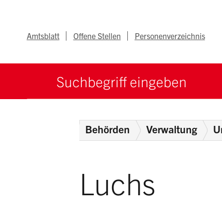
Navigieren im Ka
Schnellnavigation
Metanav
Amtsblatt
Offene Stellen
Personenverzeichnis
Suche starten
Suchbegriff
Home
Behörden
Verwaltung
U
Luchs