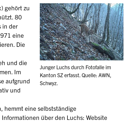
) gehört zu
ützt. 80
 in der
1971 eine
ieren. Die
eh und die
Junger Luchs durch Fotofalle im
mmen. Im
Kanton SZ erfasst. Quelle: AWN,
se aufgrund
Schwyz.
ativ und
, hemmt eine selbstständige
 Informationen über den Luchs: Website