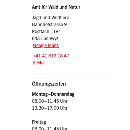
Sidebar
Adresse
Amt für Wald und Natur
Jagd und Wildtiere
Bahnhofstrasse 9
Postfach 1184
6431 Schwyz
Google Maps
Tel.:
+41 41 819 18 47
E-Mail: jagd
@sz.ch
E-Mail
Öffnungszeiten
Montag–Donnerstag
08.00–11.45 Uhr
13.30–17.00 Uhr
Freitag
08.00–11.45 Uhr