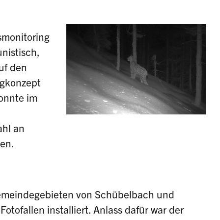
smonitoring
nistisch,
auf den
ngkonzept
onnte im
ahl an
en.
Gemeindegebieten von Schübelbach und
otofallen installiert. Anlass dafür war der