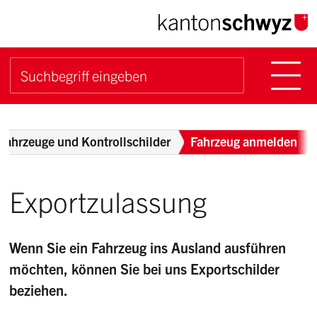
Navigieren im Kanton Sch
Schnellnavigation
Hauptn
Suche starten
Suchbegriff
Breadcrumb
Fahrzeuge und Kontrollschilder
Fahrzeug anmelden
Exportzulassung
Wenn Sie ein Fahrzeug ins Ausland ausführen
möchten, können Sie bei uns Exportschilder
beziehen.