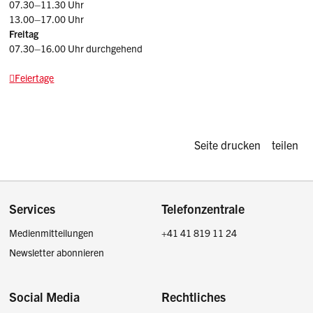
07.30–11.30 Uhr
13.00–17.00 Uhr
Freitag
07.30–16.00 Uhr durchgehend
Feiertage
Diese Seite d
Seite drucken
teilen
Footer
Services
Telefonzentrale
Medienmitteilungen
+41 41 819 11 24
Newsletter abonnieren
Social Media
Rechtliches