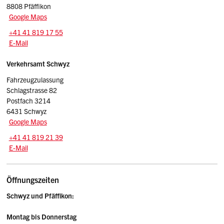
8808 Pfäffikon
Google Maps
Tel.:
+41 41 819 17 55
E-Mail: adminpf.vasz
@sz.ch
E-Mail
Verkehrsamt Schwyz
Fahrzeugzulassung
Schlagstrasse 82
Postfach 3214
6431 Schwyz
Google Maps
Tel.:
+41 41 819 21 39
E-Mail: adminfz.vasz
@sz.ch
E-Mail
Öffnungszeiten
Schwyz und Pfäffikon:
Montag bis Donnerstag