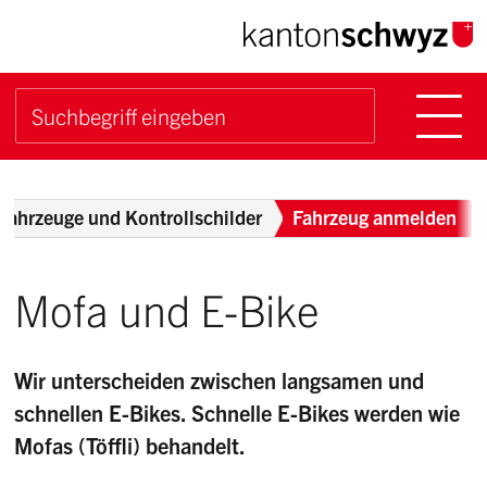
Navigieren im Kanton Sch
Schnellnavigation
Hauptn
Suche starten
Suchbegriff
Breadcrumb
Fahrzeuge und Kontrollschilder
Fahrzeug anmelden
Mofa und E-Bike
Wir unterscheiden zwischen langsamen und
schnellen E-Bikes. Schnelle E-Bikes werden wie
Mofas (Töffli) behandelt.