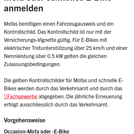
Tretunterstützung bis zu 25 km/h. Ohne
anmelden
der
Kategorie M
. Personen ohne
Pedalbetätigung beträgt die
Führerausweis reichen zunächst ein
Maximalgeschwindigkeit 20 km/h. Es gehört zur
Mofas benötigen einen Fahrzeugausweis und ein
Lernfahrgesuch
ein und erhalten danach eine
Kategorie «Leicht-Motorfahrrad».
Kontrollschild. Das Kontrollschild ist nur mit der
Einladung für die
theoretische Prüfung
. Eine
Versicherungs-Vignette gültig. Für E-Bikes mit
praktische Prüfung muss nicht gemacht werden.
Führerausweis
elektrischer Tretunterstützung über 25 km/h und einer
Nennleistung über 0.5 kW gelten die gleichen
Personen, die bereits eine Autoprüfung
Wer zwischen 14 und 16 Jahre alt ist, braucht
Zulassungsbedingungen.
(
Kategorie B
) gemacht haben, benötigen keine
für ein langsames E-Bike zwingend den
Prüfung der Kategorie M. Die Kategorie M ist in
Führerausweis der
Kategorie M
. Sie reichen
Die gelben Kontrollschilder für Mofas und schnelle E-
der Autoprüfung bereits inbegriffen.
hierfür zunächst ein
Lernfahrgesuch
ein und
Bikes werden durch das Verkehrsamt und durch das
erhalten danach eine Einladung für die
Mofa-Führerausweis vor dem 14. Altersjahr
Fachgewerbe
abgegeben. Die jährliche Erneuerung
theoretische Prüfung
. Eine praktische Prüfung
erfolgt ausschliesslich durch das Verkehrsamt.
muss nicht gemacht werden.
Personen ab 16
Wir können einen Führerausweis für
Jahren brauchen für langsame E-Bikes keinen
Töfflis/Motorfahrräder vor Erreichung des 14.
Vorgehensweise
Führerausweis.
Altersjahres erteilen, wenn die Verwendung
Occasion-Mofa oder -E-Bike
eines anderen Verkehrsmittels unzumutbar ist.