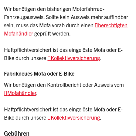
Mofa-Führerausweis vor dem 14. Altersjahr
Folgende Voraussetzungen müssen erfüllt sein:
Wir benötigen den b
isherigen Motorfahrrad-
Wir können einen Führerausweis für
Fahrzeugausweis. Sollte kein Ausweis mehr auffindbar
Mindestalter: 12 Jahre
Töfflis/Motorfahrräder vor Erreichung des 14.
sein, muss das Mofa vorab durch einen
berechtigten
Altersjahres erteilen, wenn die Verwendung
Schulweg mit mindestens 125 Meter
Mofahändler
geprüft werden.
eines anderen Verkehrsmittels unzumutbar ist.
Höhenunterschied und länger als 30
Folgende Voraussetzungen müssen erfüllt sein:
Minuten
Haftpflichtversichert ist das eingelöste Mofa oder E-
Bike durch unsere
Kollektivversicherung
.
Benützung von öffentlichen Verkehrsmitteln
Mindestalter: 12 Jahre
oder Schulbussen nicht möglich oder nicht
Fabrikneues Mofa oder E-Bike
Schulweg mit mindestens 125 Meter
zweckmässig
Höhenunterschied und länger als 30
Wir benötigen den Kontrollbericht oder Ausweis vom
Minuten
Mofahändler
.
Treffen alle Voraussetzungen zu, kann
ein
Gesuch um Erteilung des Mofa-
Benützung von öffentlichen Verkehrsmitteln
Haftpflichtversichert ist das eingelöste Mofa oder E-
Führerausweis vor 14. Altersjahr
gestellt werden.
oder Schulbussen nicht möglich oder nicht
Bike durch unsere
Kollektivversicherung
.
zweckmässig
Kontrollschild/Vignette
Gebühren
Treffen alle Voraussetzungen zu, kann