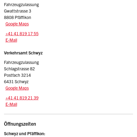
Fahrzeugzulassung
Gwattstrasse 3
8808 Pfäffikon
Google Maps
Tel.:
+41 41 819 17 55
E-Mail: adminpf.vasz
@sz.ch
E-Mail
Verkehrsamt Schwyz
Fahrzeugzulassung
Schlagstrasse 82
Postfach 3214
6431 Schwyz
Google Maps
Tel.:
+41 41 819 21 39
E-Mail: adminfz.vasz
@sz.ch
E-Mail
Öffnungszeiten
Schwyz und Pfäffikon: