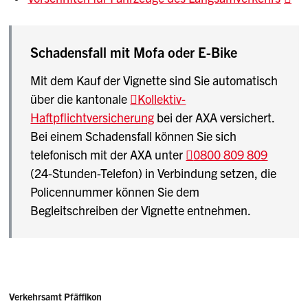
darf in der Schweiz max. 20 km/h betragen. Es
gelten somit die gleichen Vorgaben wie für
langsame E-Bikes.
Schadensfall mit Mofa oder E-Bike
Mit dem Kauf der Vignette sind Sie automatisch
über die kantonale
Kollektiv-
Haftpflichtversicherung
bei der AXA versichert.
Bei einem Schadensfall können Sie sich
telefonisch mit der AXA unter
0800 809 809
(24-Stunden-Telefon) in Verbindung setzen, die
Policennummer können Sie dem
Begleitschreiben der Vignette entnehmen.
Sidebar
Adressen
Verkehrsamt Pfäffikon