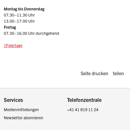
Montag bis Donnerstag
07.30–11.30 Uhr
13.00–17.00 Uhr
Freitag
07.30–16.00 Uhr durchgehend
Feiertage
Diese Seite d
Seite drucken
teilen
Footer
Services
Telefonzentrale
Medienmitteilungen
+41 41 819 11 24
Newsletter abonnieren