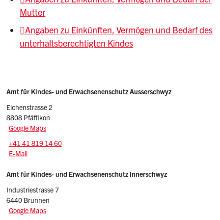
Mutter
Angaben zu Einkünften, Vermögen und Bedarf des
unterhaltsberechtigten Kindes
Sidebar
Adressen
Amt für Kindes- und Erwachsenenschutz Ausserschwyz
Eichenstrasse 2
8808 Pfäffikon
Google Maps
Tel.:
+41 41 819 14 60
E-Mail: kesa
@sz.ch
E-Mail
Amt für Kindes- und Erwachsenenschutz Innerschwyz
Industriestrasse 7
6440 Brunnen
Google Maps