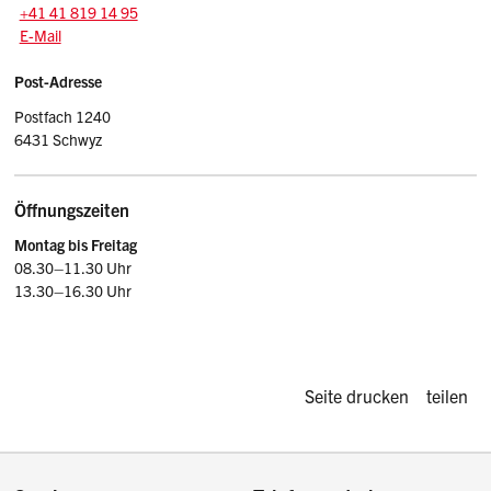
Tel.:
+41 41 819 14 95
E-Mail: kesi
@sz.ch
E-Mail
Post-Adresse
Postfach 1240
6431 Schwyz
Öffnungszeiten
Montag bis Freitag
08.30–11.30 Uhr
13.30–16.30 Uhr
Diese Seite d
Seite drucken
teilen