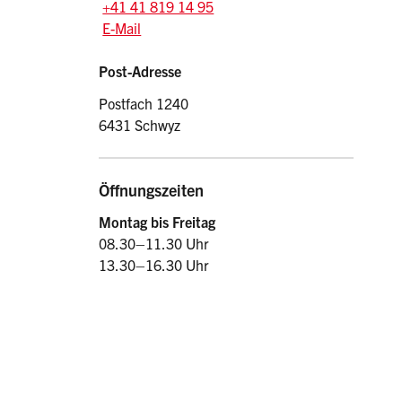
Tel.:
+41 41 819 14 95
E-Mail: kesi
@sz.ch
E-Mail
Post-Adresse
Postfach 1240
6431 Schwyz
Öffnungszeiten
Montag bis Freitag
08.30–11.30 Uhr
13.30–16.30 Uhr