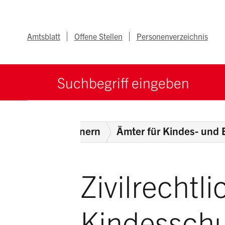
Navigieren im Ka
Schnellnavigation
Metanav
Amtsblatt
Offene Stellen
Personenverzeichnis
Suche starten
Suchbegriff
partement des Innern
Ämter für Kindes- und
Zivilrechtli
Kindessch