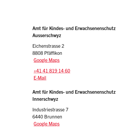
Sidebar
Adressen
Amt für Kindes- und Erwachsenenschutz
Ausserschwyz
Eichenstrasse 2
8808 Pfäffikon
Google Maps
Tel.:
+41 41 819 14 60
E-Mail: kesa
@sz.ch
E-Mail
Amt für Kindes- und Erwachsenenschutz
Innerschwyz
Industriestrasse 7
6440 Brunnen
Google Maps