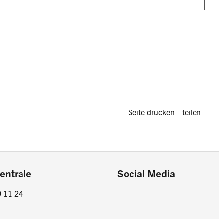
Diese Seite 
Seite drucken
teilen
entrale
Social Media
9 11 24
Facebook
Instagram
LinkedIn
Twitter / X