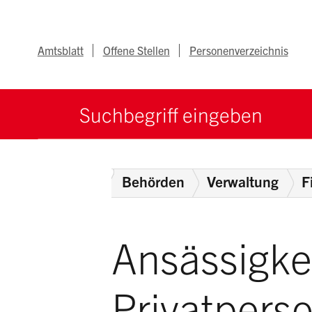
Navigieren im Ka
Schnellnavigation
Metanav
Amtsblatt
Offene Stellen
Personenverzeichnis
Suche starten
Suchbegriff
Home
Behörden
Verwaltung
F
Ansässigke
Privatpers