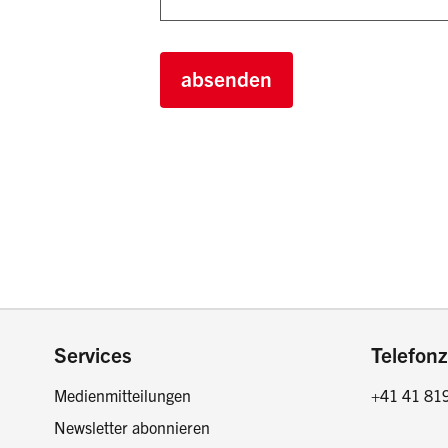
absenden
Footer
Services
Telefonz
Medienmitteilungen
+41 41 81
Newsletter abonnieren