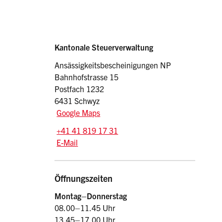
Sidebar
Adresse
Kantonale Steuerverwaltung
Ansässigkeitsbescheinigungen NP
Bahnhofstrasse 15
Postfach 1232
6431 Schwyz
Google Maps
Tel.:
+41 41 819 17 31
E-Mail: np.stv
@sz.ch
E-Mail
Öffnungszeiten
Montag–Donnerstag
08.00–11.45 Uhr
13.45–17.00 Uhr