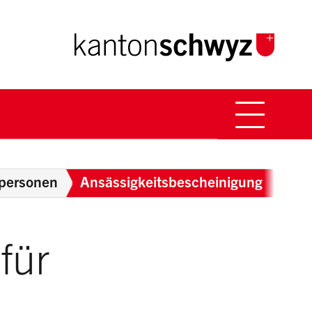
Hauptna
Breadcrumb
tpersonen
Ansässigkeitsbescheinigung
für