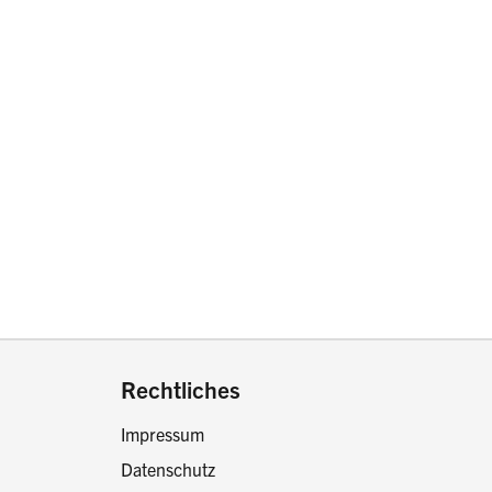
drucken oder teilen:
Rechtliches
Impressum
Datenschutz