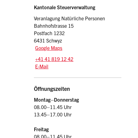
Sidebar
Adresse
Kantonale Steuerverwaltung
Veranlagung Natürliche Personen
Bahnhofstrasse 15
Postfach 1232
6431 Schwyz
Google Maps
Tel.:
+41 41 819 12 42
E-Mail: np.stv
@sz.ch
E-Mail
Öffnungszeiten
Montag–Donnerstag
08.00–11.45 Uhr
13.45–17.00 Uhr
Freitag
08.00–11.45 Uhr