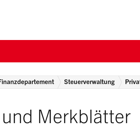
nton Schwyz
Finanzdepartement
Steuerverwaltung
Priv
und Merkblätter