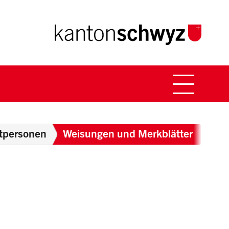
Hauptna
Breadcrumb
atpersonen
Weisungen und Merkblätter