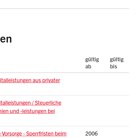
ten
gültig
gültig
ab
bis
alleistungen aus privater
alleistungen / Steuerliche
en und -leistungen bei
e Vorsorge - Sperrfristen beim
2006