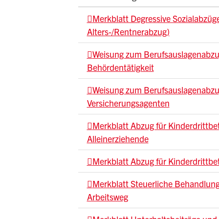
Merkblatt Degressive Sozialabzüg
Alters-/Rentnerabzug)
Weisung zum Berufsauslagenabzug
Behördentätigkeit
Weisung zum Berufsauslagenabzug
Versicherungsagenten
Merkblatt Abzug für Kinderdrittb
Alleinerziehende
Merkblatt Abzug für Kinderdrittb
Merkblatt Steuerliche Behandlung
Arbeitsweg