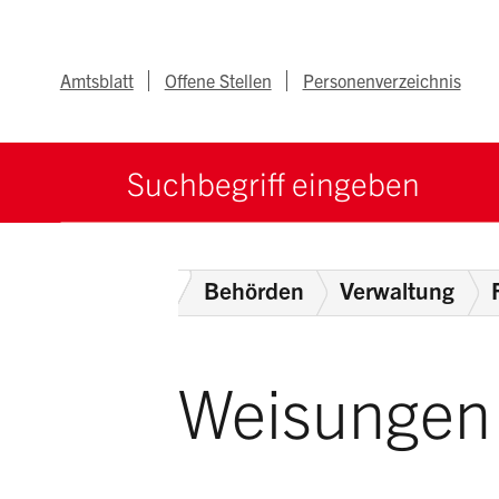
Navigieren im Ka
Schnellnavigation
Metanav
Amtsblatt
Offene Stellen
Personenverzeichnis
Suche starten
Suchbegriff
Home
Behörden
Verwaltung
Weisungen 