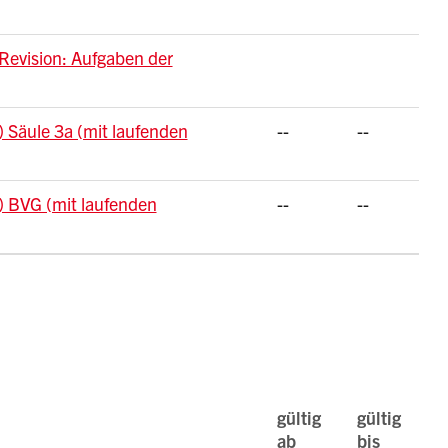
Revision: Aufgaben der
) Säule 3a (mit laufenden
--
--
) BVG (mit laufenden
--
--
gültig
gültig
ab
bis