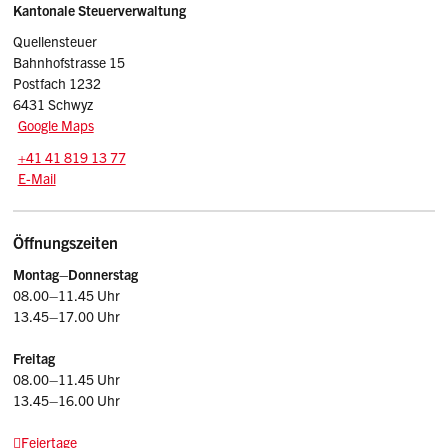
Sidebar
Adresse
Kantonale Steuerverwaltung
Quellensteuer
Bahnhofstrasse 15
Postfach 1232
6431 Schwyz
Google Maps
Tel.:
+41 41 819 13 77
E-Mail: quest.stv
@sz.ch
E-Mail
Öffnungszeiten
Montag–Donnerstag
08.00–11.45 Uhr
13.45–17.00 Uhr
Freitag
08.00–11.45 Uhr
13.45–16.00 Uhr
Feiertage