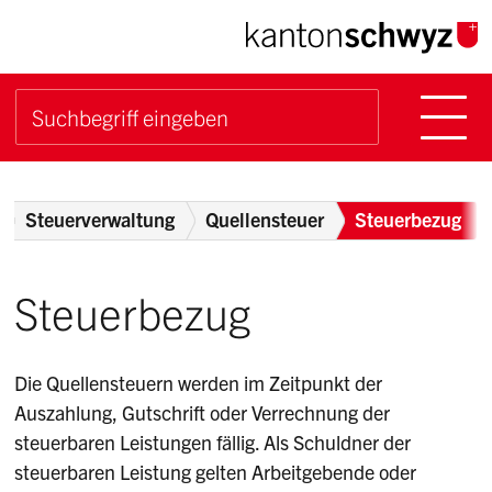
Navigieren im Kanton Sch
Schnellnavigation
Hauptn
Suche starten
Suchbegriff
Breadcrumb
Steuerverwaltung
Quellensteuer
Steuerbezug
Steuerbezug
Die Quellensteuern werden im Zeitpunkt der
Auszahlung, Gutschrift oder Verrechnung der
steuerbaren Leistungen fällig. Als Schuldner der
steuerbaren Leistung gelten Arbeitgebende oder