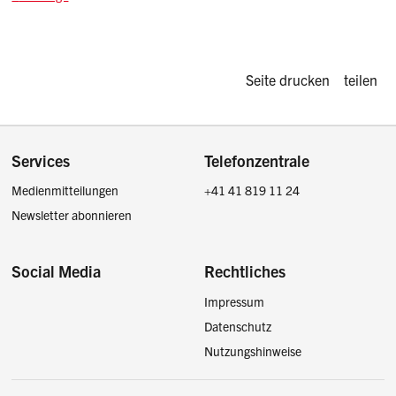
Diese Seite d
Seite drucken
teilen
Footer
Services
Telefonzentrale
Medienmitteilungen
+41 41 819 11 24
Newsletter abonnieren
Social Media
Rechtliches
Impressum
Facebook
Instagram
LinkedIn
Twitter / X
Datenschutz
Nutzungshinweise