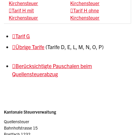
Kirchensteuer
Kirchensteuer
Tarif H mit
Tarif H ohne
Kirchensteuer
Kirchensteuer
Tarif G
Übrige Tarife
(Tarife D, E, L, M, N, O, P)
Berücksichtigte Pauschalen beim
Quellensteuerabzug
Sidebar
Adresse
Kantonale Steuerverwaltung
Quellensteuer
Bahnhofstrasse 15
Postfach 1232