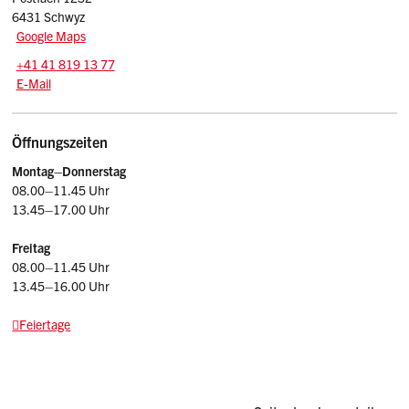
6431 Schwyz
Google Maps
Tel.:
+41 41 819 13 77
E-Mail: quest.stv
@sz.ch
E-Mail
Öffnungszeiten
Montag–Donnerstag
08.00–11.45 Uhr
13.45–17.00 Uhr
Freitag
08.00–11.45 Uhr
13.45–16.00 Uhr
Feiertage