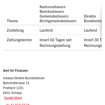
Kantonssteuern
Bezirkssteuern
Gemeindesteuern
Direkte
Thema
Kirchgemeindesteuern
Bundessteue
Zustellung
Laufend
Laufend
Zahlungstermin
Innert 60 Tagen seit
Innert 30 Tag
Rechnungsstellung
Rechnungsss
Sidebar
Adresse
Amt für Finanzen
Inkasso Direkte Bundessteuer
Bahnhofstrasse 15
Postfach 1231
6431 Schwyz
Google Maps
Tel.:
+41 41 819 23 24