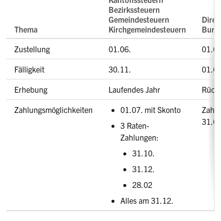
Bezirkssteuern
Gemeindesteuern
Direk
Thema
Kirchgemeindesteuern
Bund
Zustellung
01.06.
01.03
Fälligkeit
30.11.
01.03
Erhebung
Laufendes Jahr
Rück
Zahlungsmöglichkeiten
01.07. mit Skonto
Zahlb
31.03
3 Raten-
Zahlungen:
31.10.
31.12.
28.02
Alles am 31.12.