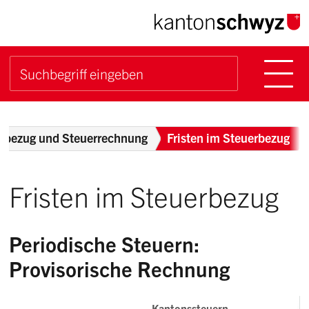
Navigieren im Kanton Sch
Schnellnavigation
Hauptn
Suche starten
Suchbegriff
Breadcrumb
rbezug und Steuerrechnung
Fristen im Steuerbezug
Fristen im Steuerbezug
Periodische Steuern:
Provisorische Rechnung
Kantonssteuern