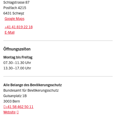
Schlagstrasse 87
Postfach 4215
6431 Schwyz
Google Maps
Tel.:
+41 41 819 22 18
E-Mail: zivilschutz
@sz.ch
E-Mail
Öffnungszeiten
Montag bis Freitag
07.30–11.30 Uhr
13.30–17.00 Uhr
Alle Belange des Bevölkerungsschutz
Bundesamt für Bevölkerungsschutz
Guisanplatz 1B
3003 Bern
+41 58 462 50 11
Website