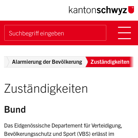
Navigieren im Kanton Sch
Schnellnavigation
Hauptn
Suche starten
Suchbegriff
Breadcrumb
tz
Alarmierung der Bevölkerung
Zuständigkeiten
Zuständigkeiten
Bund
Das Eidgenössische Departement für Verteidigung,
Bevölkerungsschutz und Sport (VBS) erlässt im