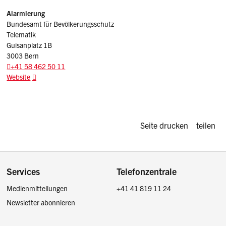
Alarmierung
Bundesamt für Bevölkerungsschutz
Telematik
Guisanplatz 1B
3003 Bern
+41 58 462 50 11
Website
Diese Seite d
Seite drucken
teilen
Footer
Services
Telefonzentrale
Medienmitteilungen
+41 41 819 11 24
Newsletter abonnieren